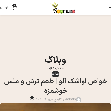
0
تومان
0
وبلاگ
خانه
مقالات
مقالات
خواص لواشک آلو | طعم ترش و ملس
خوشمزه
0
admin
در تاریخ مهر 26, 1404