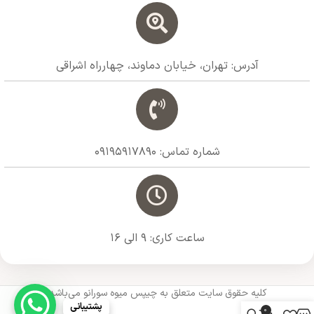
آدرس: تهران، خیابان دماوند، چهارراه اشراقی
شماره تماس: 09195917890
ساعت کاری: 9 الی 16
کلیه حقوق سایت متعلق به چیپس میوه سورانو می‌باشد.
پشتیبانی
0