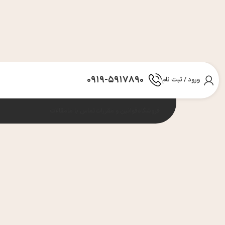
0919-5917890
ورود / ثبت نام
فروشگاه
قوانین و مقررات
تماس با ما
مقالات