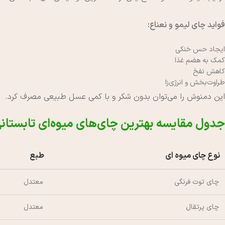
فواید چای لیمو و نعناع:
ایجاد حس خنکی
کمک به هضم غذا
کاهش نفخ
طراوت‌بخش و انرژی‌زا
این دمنوش را می‌توان بدون شکر و با کمی عسل طبیعی مصرف کرد.
جدول مقایسه بهترین چای‌های میوه‌ای تابستان
نوع چای میوه ای
طبع
چای توت فرنگی
معتدل
چای پرتقال
معتدل