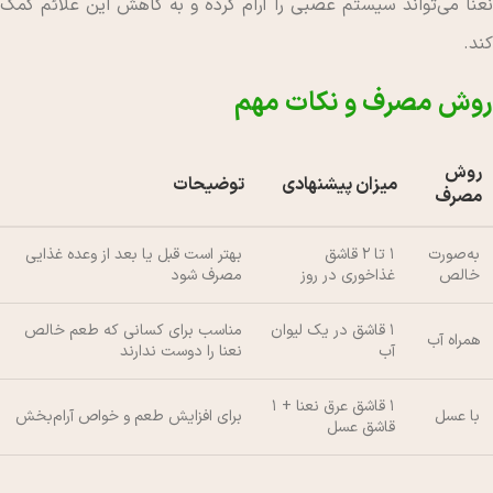
نعنا می‌تواند سیستم عصبی را آرام کرده و به کاهش این علائم کمک
کند.
روش مصرف و نکات مهم
روش
میزان پیشنهادی
توضیحات
مصرف
به‌صورت
۱ تا ۲ قاشق
بهتر است قبل یا بعد از وعده غذایی
خالص
غذاخوری در روز
مصرف شود
۱ قاشق در یک لیوان
مناسب برای کسانی که طعم خالص
همراه آب
آب
نعنا را دوست ندارند
۱ قاشق عرق نعنا + ۱
با عسل
برای افزایش طعم و خواص آرام‌بخش
قاشق عسل