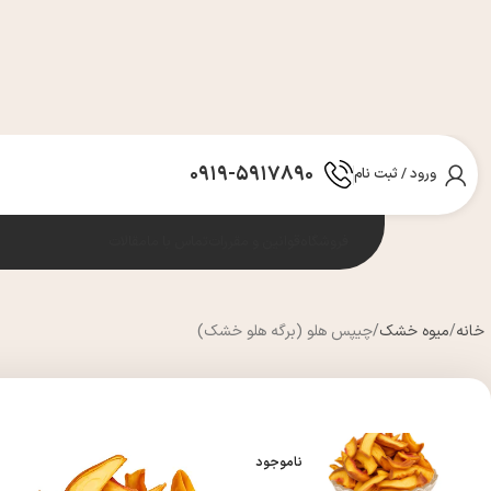
0919-5917890
ورود / ثبت نام
فروشگاه
قوانین و مقررات
تماس با ما
مقالات
خانه
میوه خشک
چیپس هلو (برگه هلو خشک)
ناموجود