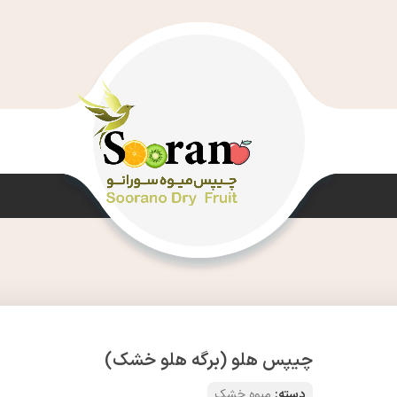
چیپس هلو (برگه هلو خشک)
دسته:
میوه خشک